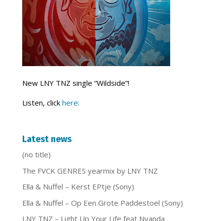
New LNY TNZ single “Wildside”!
Listen, click
here:
Latest news
(no title)
The FVCK GENRES yearmix by LNY TNZ
Ella & Nuffel – Kerst EPtje (Sony)
Ella & Nuffel – Op Een Grote Paddestoel (Sony)
LNY TNZ – Light Up Your Life feat Nyanda